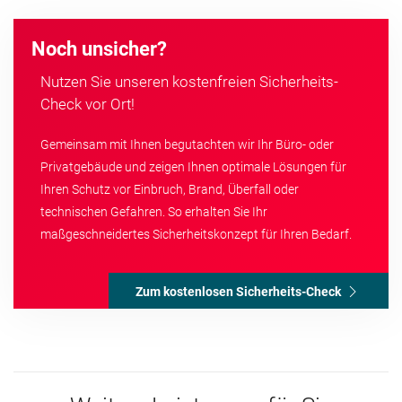
Noch unsicher?
Nutzen Sie unseren kostenfreien Sicherheits-
Check vor Ort!
Gemeinsam mit Ihnen begutachten wir Ihr Büro- oder
Privatgebäude und zeigen Ihnen optimale Lösungen für
Ihren Schutz vor Einbruch, Brand, Überfall oder
technischen Gefahren. So erhalten Sie Ihr
maßgeschneidertes Sicherheitskonzept für Ihren Bedarf.
Zum kostenlosen Sicherheits-Check