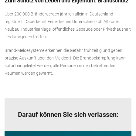
Zum Schutz von Leben und Eigentum: Brandschutz
Über 200.000 Brände werden jährlich allein in Deutschland
registriert. Dabei kennt Feuer keinen Unterschied - ob Alt- oder
Neubau, Industrieanlage, öffentliches Gebäude oder Privathaushalt
- es kann jeden treffen.
Brand-Meldesysteme erkennen die Gefahr frühzeitig und geben
präzise Auskunft über den Meldeort. Die Brandbekämpfung kann
sofort eingeleitet werden, alle Personen in den betreffenden
Räumen werden gewarnt.
Darauf können Sie sich verlassen: